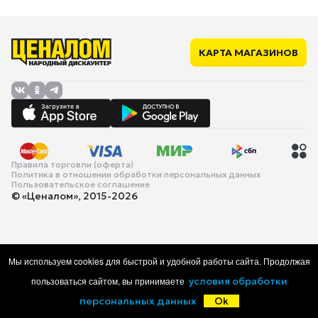
КАРТА МАГАЗИНОВ
Правила торговли (оферта)
Политика в отношении обработки персональных данных
Пользовательское соглашение
© «Ценалом», 2015-2026
Мы используем cookies для быстрой и удобной работы сайта. Продолжая
пользоваться сайтом, вы принимаете
условия обработки
персональных данных
Ok
Главная
Каталог
Корзина
Избранное
Войти