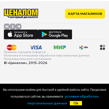
КАРТА МАГАЗИНОВ
Правила торговли (оферта)
Политика в отношении обработки персональных данных
Пользовательское соглашение
© «Ценалом», 2015-2026
Мы используем cookies для быстрой и удобной работы сайта. Продолжая
пользоваться сайтом, вы принимаете
условия обработки
персональных данных
Ok
Главная
Каталог
Корзина
Избранное
Войти