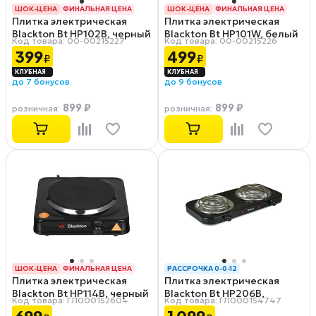
ШОК-ЦЕНА
ФИНАЛЬНАЯ ЦЕНА
ШОК-ЦЕНА
ФИНАЛЬНАЯ ЦЕНА
Плитка электрическая
Плитка электрическая
РАССРОЧКА 0-0-12
РАССРОЧКА 0-0-12
Blackton Bt HP102B, черный
Blackton Bt HP101W, белый
Код товара: 00-00215227
Код товара: 00-00215226
399
499
₽
₽
до 7 бонусов
до 9 бонусов
899 ₽
899 ₽
розничная
:
розничная
:
ШОК-ЦЕНА
ФИНАЛЬНАЯ ЦЕНА
РАССРОЧКА 0-0-12
Плитка электрическая
Плитка электрическая
РАССРОЧКА 0-0-12
Blackton Bt HP114B, черный
Blackton Bt HP206B,
Код товара: ГЛ000152604
Код товара: ГЛ000154747
черный