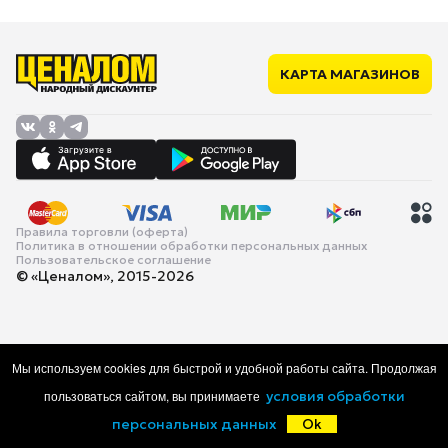
КАРТА МАГАЗИНОВ
Правила торговли (оферта)
Политика в отношении обработки персональных данных
Пользовательское соглашение
© «Ценалом», 2015-2026
Мы используем cookies для быстрой и удобной работы сайта. Продолжая
пользоваться сайтом, вы принимаете
условия обработки
персональных данных
Ok
Главная
Каталог
Корзина
Избранное
Войти