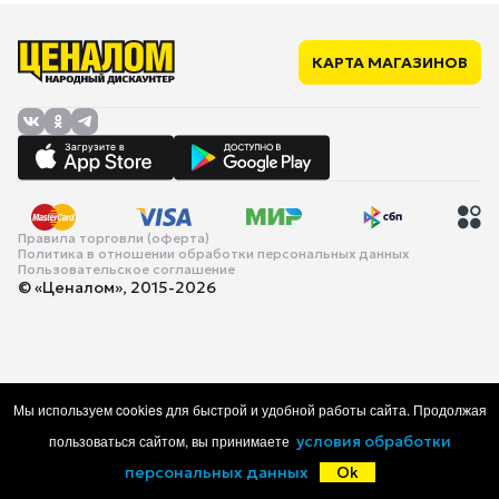
КАРТА МАГАЗИНОВ
Правила торговли (оферта)
Политика в отношении обработки персональных данных
Пользовательское соглашение
© «Ценалом», 2015-2026
Мы используем cookies для быстрой и удобной работы сайта. Продолжая
пользоваться сайтом, вы принимаете
условия обработки
персональных данных
Ok
Главная
Каталог
Корзина
Избранное
Войти