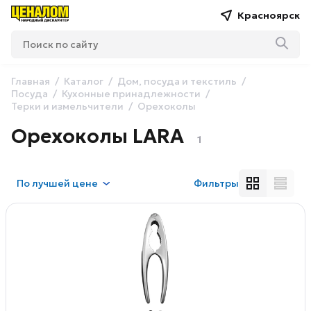
Красноярск
Главная
Каталог
Дом, посуда и текстиль
Посуда
Кухонные принадлежности
Терки и измельчители
Орехоколы
Орехоколы LARA
1
По
лучшей цене
Фильтры