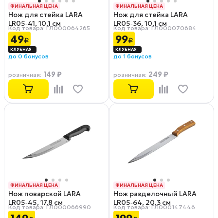
ФИНАЛЬНАЯ ЦЕНА
ФИНАЛЬНАЯ ЦЕНА
Нож для стейка LARA
Нож для стейка LARA
РАССРОЧКА 0-0-12
РАССРОЧКА 0-0-12
LR05‑41, 10.1 см
LR05‑36, 10.1 см
Код товара: ГЛ000064265
Код товара: ГЛ000070684
49
99
₽
₽
до 0 бонусов
до 1 бонусов
149 ₽
249 ₽
розничная
:
розничная
:
ФИНАЛЬНАЯ ЦЕНА
ФИНАЛЬНАЯ ЦЕНА
Нож поварской LARA
Нож разделочный LARA
РАССРОЧКА 0-0-12
РАССРОЧКА 0-0-12
LR05‑45, 17.8 см
LR05‑64, 20.3 см
Код товара: ГЛ000066990
Код товара: ГЛ000147446