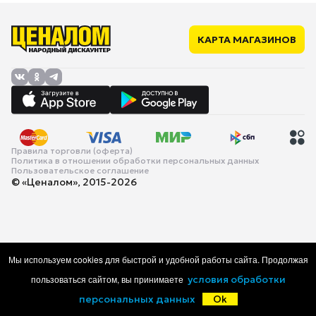
КАРТА МАГАЗИНОВ
Правила торговли (оферта)
Политика в отношении обработки персональных данных
Пользовательское соглашение
© «Ценалом», 2015-2026
Мы используем cookies для быстрой и удобной работы сайта. Продолжая
пользоваться сайтом, вы принимаете
условия обработки
персональных данных
Ok
Главная
Каталог
Корзина
Избранное
Войти