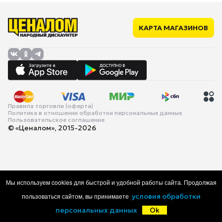
КАРТА МАГАЗИНОВ
Правила торговли (оферта)
Политика в отношении обработки персональных данных
Пользовательское соглашение
© «Ценалом», 2015-2026
Мы используем cookies для быстрой и удобной работы сайта. Продолжая
пользоваться сайтом, вы принимаете
условия обработки
персональных данных
Ok
Главная
Каталог
Корзина
Избранное
Войти