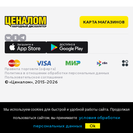
КАРТА МАГАЗИНОВ
Правила торговли (оферта)
Политика в отношении обработки персональных данных
Пользовательское соглашение
© «Ценалом», 2015-2026
Мы используем cookies для быстрой и удобной работы сайта. Продолжая
пользоваться сайтом, вы принимаете
условия обработки
персональных данных
Ok
Главная
Каталог
Корзина
Избранное
Войти