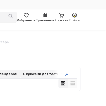
Избранное
Сравнение
Корзина
Войти
ксеры
блендером
С крюками для теста
Еще...
Вт
1500 Вт
Серебристые
Бежевые