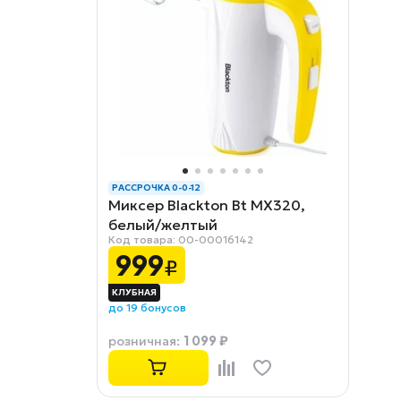
РАССРОЧКА 0-0-12
Миксер Blackton Bt MX320,
белый/желтый
Код товара: 00-00016142
999
₽
до 19 бонусов
1 099 ₽
розничная
: