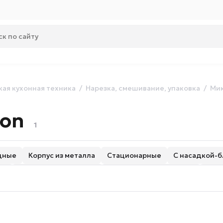
ая кухонная техника
Нарезка, смешивание, упаковка
Ми
ton
1
щные
Корпус из металла
Стационарные
С насадкой-
ми
С защитной крышкой
С импульсным режимом
500 