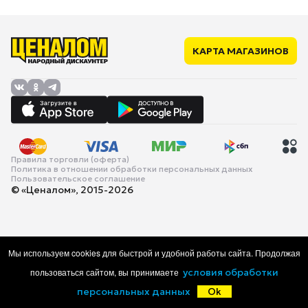
КАРТА МАГАЗИНОВ
Правила торговли (оферта)
Политика в отношении обработки персональных данных
Пользовательское соглашение
© «Ценалом», 2015-2026
Мы используем cookies для быстрой и удобной работы сайта. Продолжая
пользоваться сайтом, вы принимаете
условия обработки
персональных данных
Ok
Главная
Каталог
Корзина
Избранное
Войти