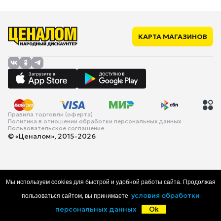
КАРТА МАГАЗИНОВ
Правила торговли (оферта)
Политика в отношении обработки персональных данных
Пользовательское соглашение
© «Ценалом», 2015-2026
Мы используем cookies для быстрой и удобной работы сайта. Продолжая
пользоваться сайтом, вы принимаете
условия обработки
персональных данных
Ok
Главная
Каталог
Корзина
Избранное
Войти