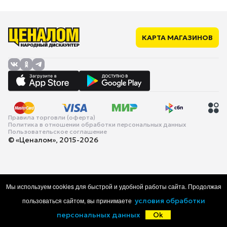
КАРТА МАГАЗИНОВ
Правила торговли (оферта)
Политика в отношении обработки персональных данных
Пользовательское соглашение
© «Ценалом», 2015-2026
Мы используем cookies для быстрой и удобной работы сайта. Продолжая
пользоваться сайтом, вы принимаете
условия обработки
персональных данных
Ok
Главная
Каталог
Корзина
Избранное
Войти