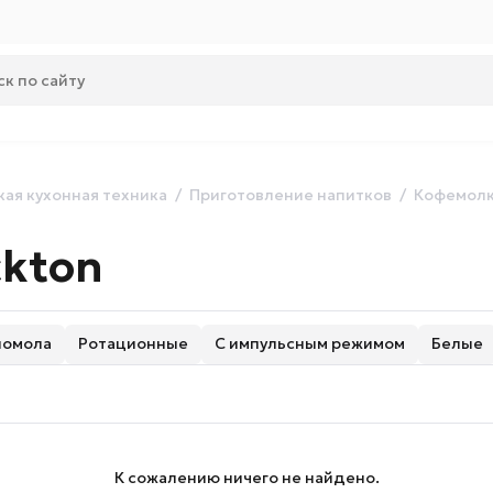
ая кухонная техника
Приготовление напитков
Кофемол
ckton
помола
Ротационные
С импульсным режимом
Белые
К сожалению ничего не найдено.