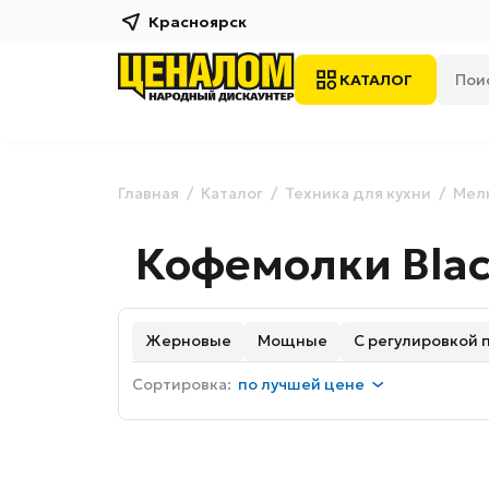
Красноярск
КАТАЛОГ
Главная
Каталог
Техника для кухни
Мелк
Кофемолки Bla
Жерновые
Мощные
С регулировкой 
Сортировка:
по
лучшей цене