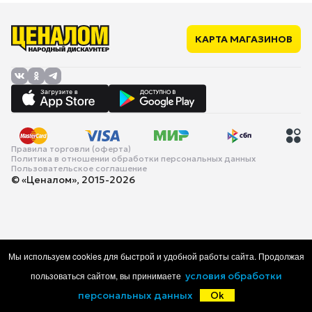
КАРТА МАГАЗИНОВ
Правила торговли (оферта)
Политика в отношении обработки персональных данных
Пользовательское соглашение
© «Ценалом», 2015-2026
Мы используем cookies для быстрой и удобной работы сайта. Продолжая
пользоваться сайтом, вы принимаете
условия обработки
персональных данных
Ok
Главная
Каталог
Корзина
Избранное
Войти