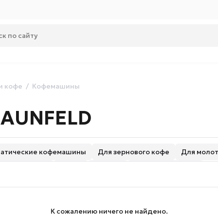
и кофе
Кофемашины
AUNFELD
матические кофемашины
Для зернового кофе
Для молот
 капучинатора
Белые
Черные
Nespresso Original
К сожалению ничего не найдено.