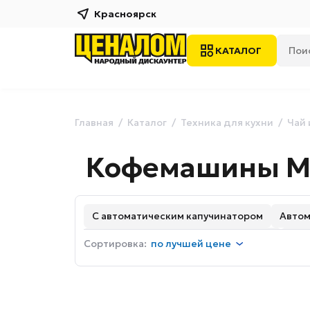
Красноярск
КАТАЛОГ
Главная
Каталог
Техника для кухни
Чай 
Кофемашины M
С автоматическим капучинатором
Авто
С автоматической декальцинацией
Без
Сортировка:
по
лучшей цене