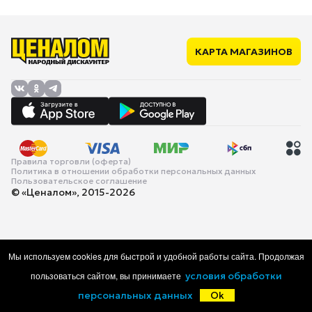
КАРТА МАГАЗИНОВ
Правила торговли (оферта)
Политика в отношении обработки персональных данных
Пользовательское соглашение
© «Ценалом», 2015-2026
Мы используем cookies для быстрой и удобной работы сайта. Продолжая
пользоваться сайтом, вы принимаете
условия обработки
персональных данных
Ok
Главная
Каталог
Корзина
Избранное
Войти