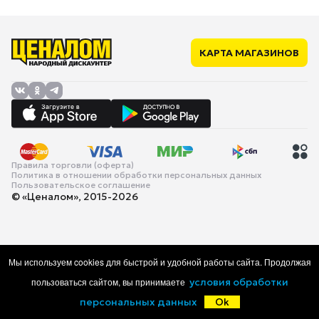
КАРТА МАГАЗИНОВ
Правила торговли (оферта)
Политика в отношении обработки персональных данных
Пользовательское соглашение
© «Ценалом», 2015-2026
Мы используем cookies для быстрой и удобной работы сайта. Продолжая
пользоваться сайтом, вы принимаете
условия обработки
персональных данных
Ok
Главная
Каталог
Корзина
Избранное
Войти