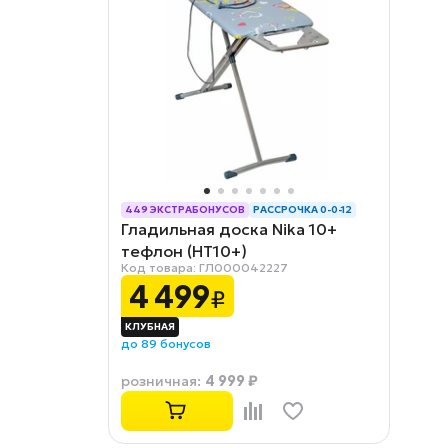
449 ЭКСТРАБОНУСОВ
РАССРОЧКА 0-0-12
Гладильная доска Nika 10+
тефлон (НТ10+)
Код товара: ГЛ000042227
4 499
₽
до 89 бонусов
4 999 ₽
розничная
: