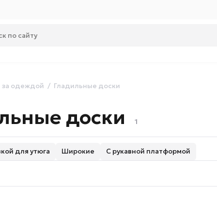
 за одеждой
Гладильные доски
льные доски
1
кой для утюга
Широкие
С рукавной платформой