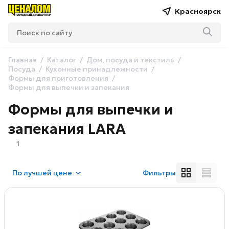
Красноярск
Главная
Каталог
Дом, посуда и текстиль
Посуда
Кухонные принадлежности
Формы для приготовления
Формы для выпечки и запекания
Формы для выпечки и
запекания LARA
1
По
лучшей цене
Фильтры