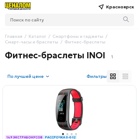
Красноярск
Главная
Каталог
Смартфоны и гаджеты
Смарт-часы и браслеты
Фитнес-браслеты
Фитнес-браслеты INOI
1
По
лучшей цене
Фильтры
149 ЭКСТРАБОНУСОВ
РАССРОЧКА 0-0-12