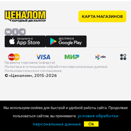
КАРТА МАГАЗИНОВ
Правила торговли (оферта)
Политика в отношении обработки персональных данных
Пользовательское соглашение
© «Ценалом», 2015-2026
Мы используем cookies для быстрой и удобной работы сайта. Продолжая
пользоваться сайтом, вы принимаете
условия обработки
персональных данных
Ok
Главная
Каталог
Корзина
Избранное
Войти