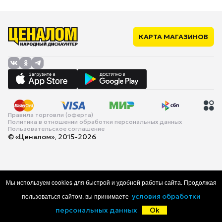
КАРТА МАГАЗИНОВ
Правила торговли (оферта)
Политика в отношении обработки персональных данных
Пользовательское соглашение
© «Ценалом», 2015-2026
Мы используем cookies для быстрой и удобной работы сайта. Продолжая
пользоваться сайтом, вы принимаете
условия обработки
персональных данных
Ok
Главная
Каталог
Корзина
Избранное
Войти