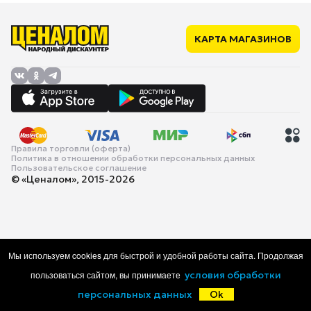
КАРТА МАГАЗИНОВ
Правила торговли (оферта)
Политика в отношении обработки персональных данных
Пользовательское соглашение
© «Ценалом», 2015-2026
Мы используем cookies для быстрой и удобной работы сайта. Продолжая
пользоваться сайтом, вы принимаете
условия обработки
персональных данных
Ok
Главная
Каталог
Корзина
Избранное
Войти