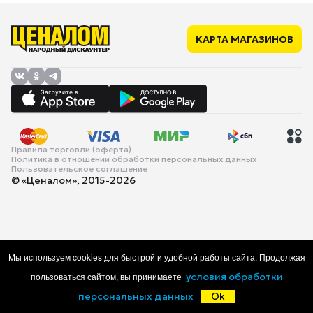
КАРТА МАГАЗИНОВ
Правила торговли (оферта)
Политика в отношении обработки персональных данных
Пользовательское соглашение
© «Ценалом», 2015-2026
Мы используем cookies для быстрой и удобной работы сайта. Продолжая
пользоваться сайтом, вы принимаете
условия обработки
персональных данных
Ok
Главная
Каталог
Корзина
Избранное
Войти