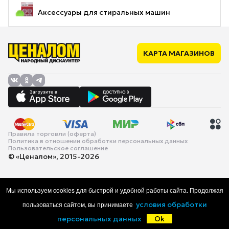
Аксессуары для стиральных машин
КАРТА МАГАЗИНОВ
Правила торговли (оферта)
Политика в отношении обработки персональных данных
Пользовательское соглашение
© «Ценалом», 2015-2026
Мы используем cookies для быстрой и удобной работы сайта. Продолжая
пользоваться сайтом, вы принимаете
условия обработки
персональных данных
Ok
Главная
Каталог
Корзина
Избранное
Войти